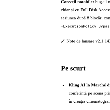
Corecții notabile:
bug-ul m
chiar și cu Full Disk Access
sesiunea după 8 blocări con
-ExecutionPolicy Bypas
🔗
Note de lansare v2.1.14
Pe scurt
Kling AI la Marché d
conferință pe scena pr
în creația cinematografi