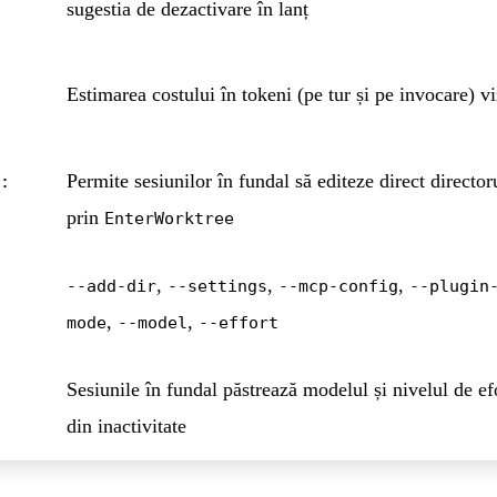
sugestia de dezactivare în lanț
Estimarea costului în tokeni (pe tur și pe invocare) v
Permite sesiunilor în fundal să editeze direct director
:
prin
EnterWorktree
,
,
,
--add-dir
--settings
--mcp-config
--plugin
,
,
mode
--model
--effort
Sesiunile în fundal păstrează modelul și nivelul de efo
din inactivitate