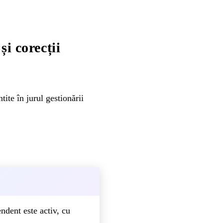
i corecții
te în jurul gestionării
ndent este activ, cu