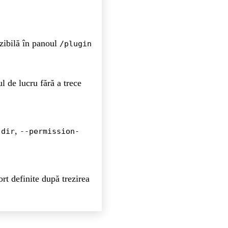
izibilă în panoul
/plugin
ul de lucru fără a trece
,
-dir
--permission-
rt definite după trezirea