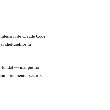
r intensivi de Claude Code:
al cheltuielilor în
 în fundal — mai puțină
a comportamentul securizat