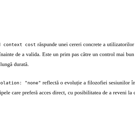
răspunde unei cereri concrete a utilizatorilo
d context cost
r înainte de a valida. Este un prim pas către un control mai bun 
lungă durată.
reflectă o evoluție a filozofiei sesiunilor
solation: "none"
ipele care preferă acces direct, cu posibilitatea de a reveni l