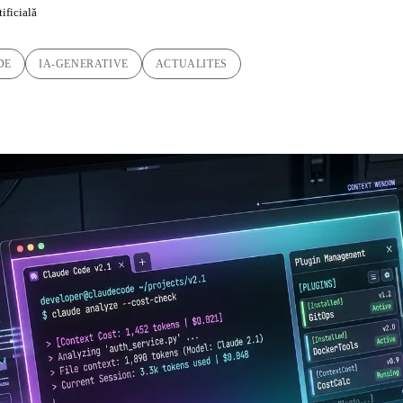
tificială
DE
IA-GENERATIVE
ACTUALITES