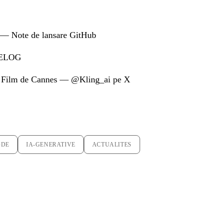
 — Note de lansare GitHub
GELOG
u Film de Cannes — @Kling_ai pe X
ODE
IA-GENERATIVE
ACTUALITES