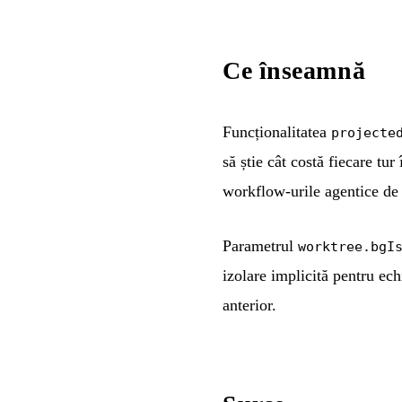
Ce înseamnă
Funcționalitatea
projecte
să știe cât costă fiecare tu
workflow-urile agentice de 
Parametrul
worktree.bgI
izolare implicită pentru ech
anterior.