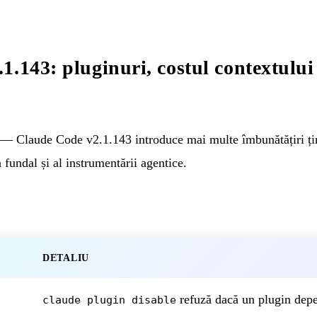
.143: pluginuri, costul contextului ș
— Claude Code v2.1.143 introduce mai multe îmbunătățiri ținti
n fundal și al instrumentării agentice.
DETALIU
refuză dacă un plugin depe
claude plugin disable