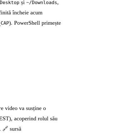
și
,
Desktop
~/Downloads
nfinită încheie acum
). PowerShell primește
_CAP
e video va susține o
EST), acoperind rolul său
l.
🔗 sursă