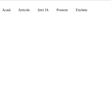
Acasă
Articole
Știri IA
Proiecte
Etichete
de v2.1.143: gestion
or, costul contextului
worktree