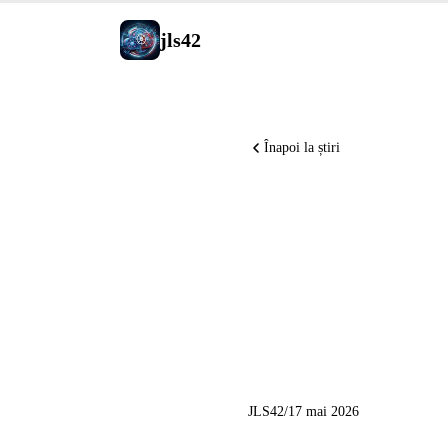
jls42
Înapoi la știri
Claude Co
pluginuril
izolarea 
JLS42
/
17 mai 2026