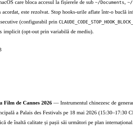
acOS care bloca accesul la fișierele de sub
,
~/Documents
~/
 acordat, este rezolvat. Stop hooks-urile aflate într-o buclă i
secutive (configurabil prin
CLAUDE_CODE_STOP_HOOK_BLOCK
implicit (opt-out prin variabilă de mediu).
s
3
u Film de Cannes 2026
— Instrumentul chinezesc de generar
incipală a Palais des Festivals pe 18 mai 2026 (15:30–17:30 C
că de înaltă calitate și pașii săi următori pe plan internaționa