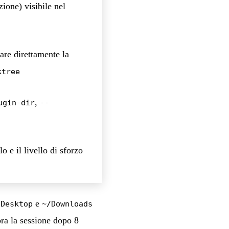
ione) visibile nel
are direttamente la
ktree
,
ugin-dir
--
 e il livello di sforzo
e
/Desktop
~/Downloads
ora la sessione dopo 8