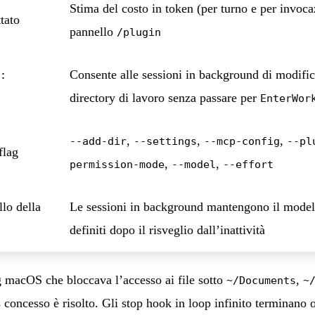
Stima del costo in token (per turno e per invocaz
tato
pannello
/plugin
Consente alle sessioni in background di modific
:
directory di lavoro senza passare per
EnterWor
,
,
,
--add-dir
--settings
--mcp-config
--pl
flag
,
,
permission-mode
--model
--effort
lo della
Le sessioni in background mantengono il modello
definiti dopo il risveglio dall’inattività
 macOS che bloccava l’accesso ai file sotto
,
~/Documents
~
concesso è risolto. Gli stop hook in loop infinito terminano 