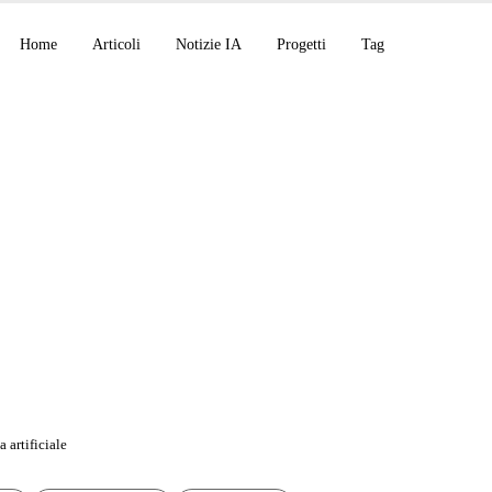
Home
Articoli
Notizie IA
Progetti
Tag
de v2.1.143: gestione
 contesto e isolament
 artificiale