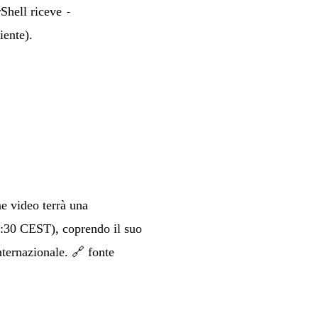
rShell riceve
-
iente).
e video terrà una
7:30 CEST), coprendo il suo
internazionale.
🔗 fonte