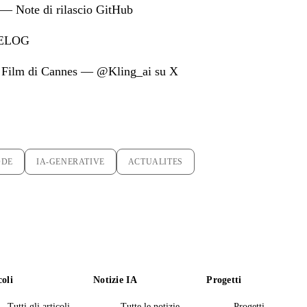
— Note di rilascio GitHub
GELOG
u Film di Cannes — @Kling_ai su X
ODE
IA-GENERATIVE
ACTUALITES
coli
Notizie IA
Progetti
Tutti gli articoli
Tutte le notizie
Progetti