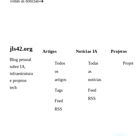
Todas as notícias
jls42.org
Artigos
Notícias IA
Projetos
Blog pessoal
Todos
Todas
Projeto
sobre IA,
os
as
infraestrutura
artigos
notícias
e projetos
tech
Tags
Feed
RSS
Feed
RSS