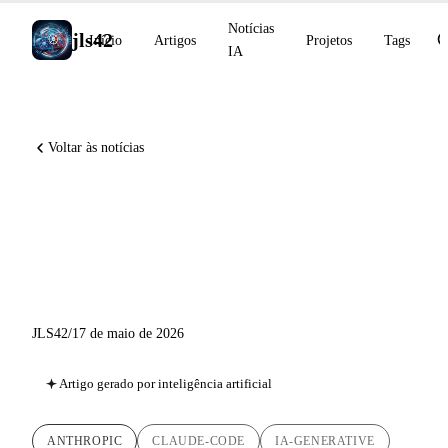
Notícias
jls42
Início
Artigos
Projetos
Tags
IA
Voltar às notícias
Claude Code v2.1.143: gestão
de plugins, custo de contexto e
isolamento de worktree
JLS42
/
17 de maio de 2026
Artigo gerado por inteligência artificial
ANTHROPIC
CLAUDE-CODE
IA-GENERATIVE