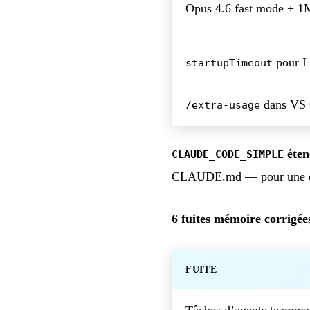
Opus 4.6 fast mode + 1
pour L
startupTimeout
dans VS
/extra-usage
éten
CLAUDE_CODE_SIMPLE
CLAUDE.md — pour une ex
6 fuites mémoire corrigées
FUITE
Tâches d’agents teammat