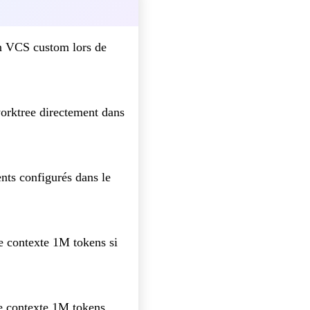
n VCS custom lors de
worktree directement dans
nts configurés dans le
e contexte 1M tokens si
de contexte 1M tokens