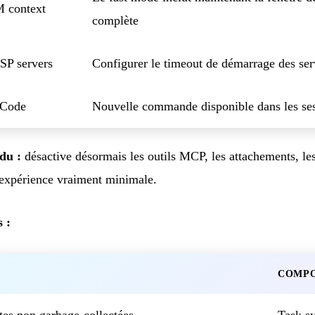
M context
complète
SP servers
Configurer le timeout de démarrage des se
 Code
Nouvelle commande disponible dans les s
du :
désactive désormais les outils MCP, les attachements, le
périence vraiment minimale.
 :
COMPO
es non garbage-collectées
Task s