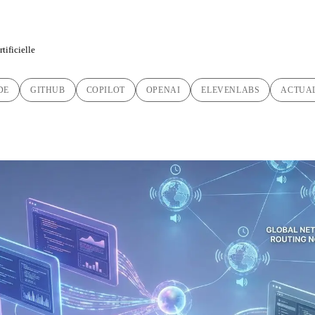
tificielle
DE
GITHUB
COPILOT
OPENAI
ELEVENLABS
ACTUAL