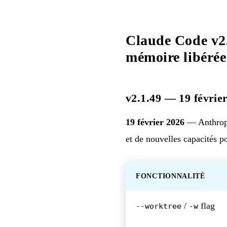
Claude Code v2.1
mémoire libérée
v2.1.49 — 19 févrie
19 février 2026
— Anthrop
et de nouvelles capacités p
FONCTIONNALITÉ
/
flag
--worktree
-w