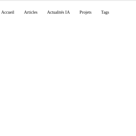
Accueil
Articles
Actualités IA
Projets
Tags
ode v2.1.50 apporte d
et 6 corrections mémo
émorise les conventi