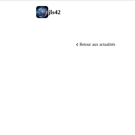
jls42
Retour aux actualités
Claude C
worktree 
Copilot m
dépôt