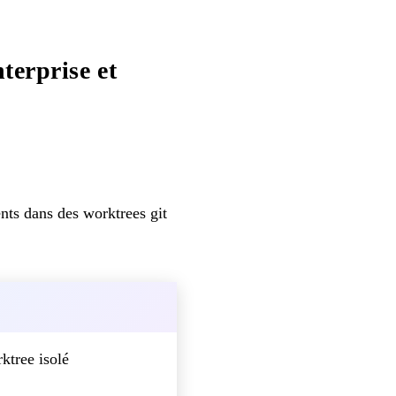
terprise et
gents dans des worktrees git
ktree isolé