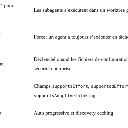
pour
"
Les subagents s’exécutent dans un worktree g
s
Forcer un agent à toujours s’exécuter en tâch
Déclenché quand les fichiers de configurati
nt
sécurité enterprise
Champs
,
supportsEffort
supportedEffor
supportsAdaptiveThinking
h
Auth progressive et discovery caching