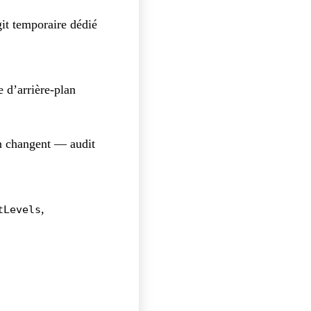
it temporaire dédié
e d’arrière-plan
on changent — audit
,
tLevels