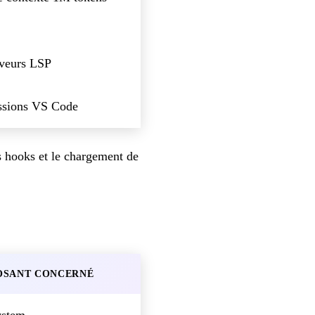
rveurs LSP
essions VS Code
s hooks et le chargement de
SANT CONCERNÉ
ystem